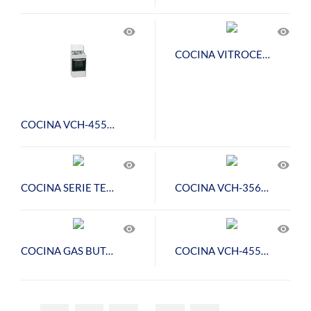
visibility
visibility
COCINA VITROCERAMICA ROMMER CVH-51
COCINA VCH-455 BLANCA GAS BUTANO
visibility
visibility
COCINA SERIE TECNO VCH-604 FG INOX GAS NATURAL
COCINA VCH-356 INOX GAS NATURAL
visibility
visibility
COCINA GAS BUTANO ROMMER VCH 356 INOX FG
COCINA VCH-455 BLANCA GAS BUTANO
…