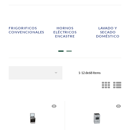
FRIGORIFICOS
HORNOS
LAVADO Y
CONVENCIONALES
ELÉCTRICOS
SECADO
ENCASTRE
DOMÉSTICO
1-12 de68 Items
visibility
visibility