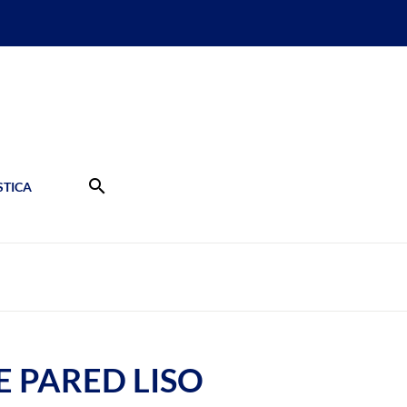
search
TICA
E PARED LISO