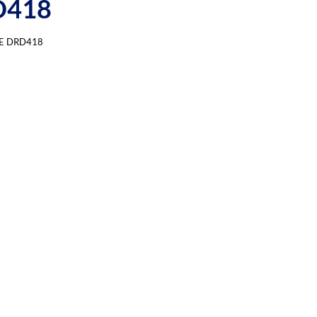
D418
LE DRD418