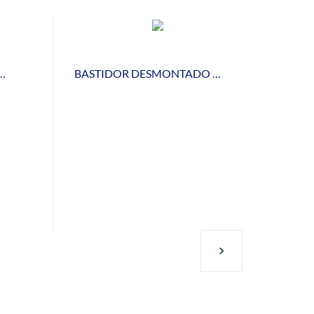
OR EBL-147 PARA LAVAVAJILLAS
BASTIDOR DESMONTADO BLD-146 PARA LAVAVAJILLAS