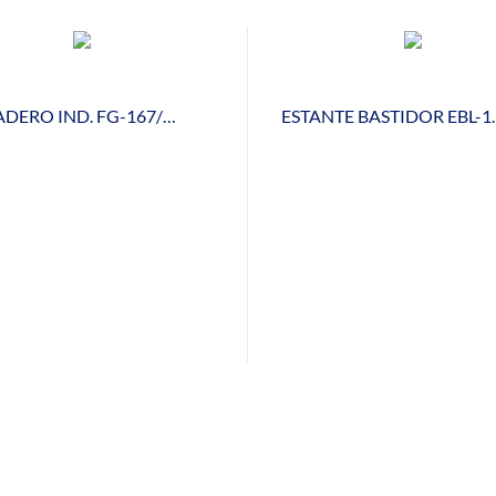
FREGADERO IND. FG-167/21D - ESC. DCHA.
ESTANTE BASTID