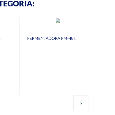
TEGORÍA:
HORNO ELECT. CONVEC.HCE-80 ESMALTADO
FERMENTADORA FM-48 INOX 8 BANDEJAS 48x34