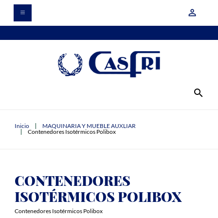
person_outline
search
Inicio
MAQUINARIA Y MUEBLE AUXLIAR
Contenedores Isotérmicos Polibox
CONTENEDORES
ISOTÉRMICOS POLIBOX
Contenedores Isotérmicos Polibox